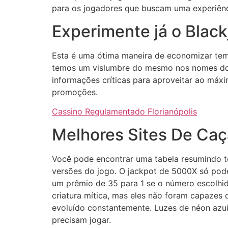
para os jogadores que buscam uma experiênci
Experimente já o Black
Esta é uma ótima maneira de economizar temp
temos um vislumbre do mesmo nos nomes dos 
informações críticas para aproveitar ao máxi
promoções.
Cassino Regulamentado Florianópolis
Melhores Sites De Ca
Você pode encontrar uma tabela resumindo t
versões do jogo. O jackpot de 5000X só pode
um prêmio de 35 para 1 se o número escolhi
criatura mítica, mas eles não foram capazes 
evoluído constantemente. Luzes de néon azui
precisam jogar.