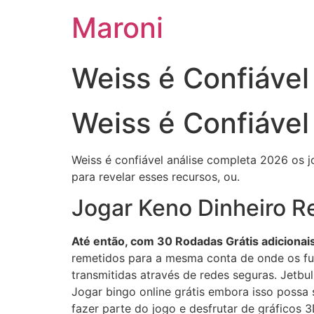
Maroni
Weiss é Confiáve
Weiss é Confiáve
Weiss é confiável análise completa 2026 os j
para revelar esses recursos, ou.
Jogar Keno Dinheiro Re
Até então, com 30 Rodadas Grátis adiciona
remetidos para a mesma conta de onde os fun
transmitidas através de redes seguras. Jetbu
Jogar bingo online grátis embora isso possa
fazer parte do jogo e desfrutar de gráficos 