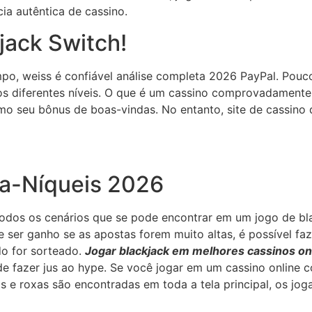
a autêntica de cassino.
jack Switch!
o, weiss é confiável análise completa 2026 PayPal. Poucos
diferentes níveis. O que é um cassino comprovadamente j
mo seu bônus de boas-vindas. No entanto, site de cassino q
ça-Níqueis 2026
odos os cenários que se pode encontrar em um jogo de bl
 ser ganho se as apostas forem muito altas, é possível f
do for sorteado.
Jogar blackjack em melhores cassinos on
de fazer jus ao hype. Se você jogar em um cassino online 
s e roxas são encontradas em toda a tela principal, os j