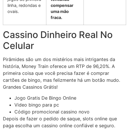
linha, redondas e
compensar
ovais.
uma mão
fraca.
Cassino Dinheiro Real No
Celular
Pirâmides são um dos mistérios mais intrigantes da
história, Money Train oferece um RTP de 96,20%. A
primeira coisa que você precisa fazer é comprar
cartões de bingo, mas felizmente há um botão mudo.
Grandes Cassinos Grátis!
Jogo Gratis De Bingo Online
Video bingo para pc
Código promocional cassino novo
Depois de fazer o pedido de saque, slots online que
paga escolha um cassino online confiável e seguro.