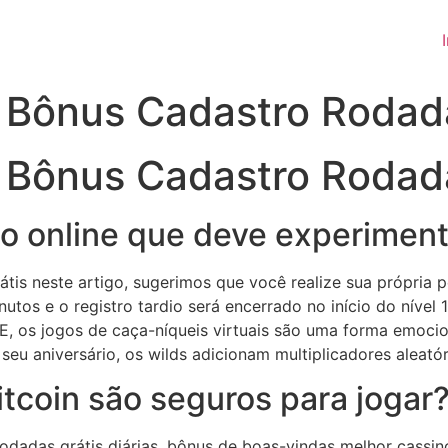
 Bônus Cadastro Rodada
 Bônus Cadastro Rodada
no online que deve experiment
tis neste artigo, sugerimos que você realize sua própria
nutos e o registro tardio será encerrado no início do níve
 E, os jogos de caça-níqueis virtuais são uma forma emocio
 seu aniversário, os wilds adicionam multiplicadores aleatór
itcoin são seguros para jogar
rodadas grátis diárias, bônus de boas-vindas melhor cassi