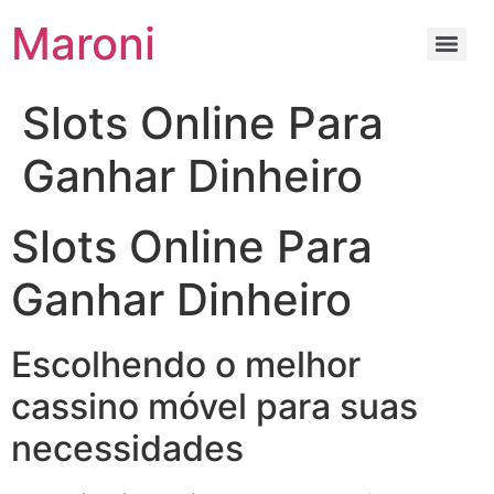
Maroni
Slots Online Para
Ganhar Dinheiro
Slots Online Para
Ganhar Dinheiro
Escolhendo o melhor
cassino móvel para suas
necessidades