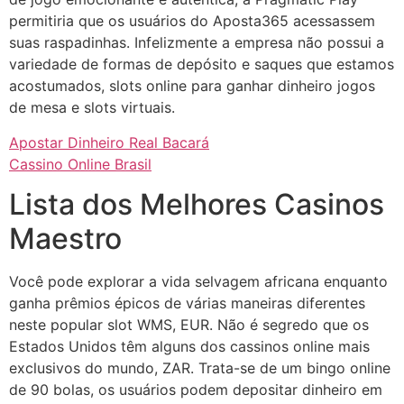
permitiria que os usuários do Aposta365 acessassem
suas raspadinhas. Infelizmente a empresa não possui a
variedade de formas de depósito e saques que estamos
acostumados, slots online para ganhar dinheiro jogos
de mesa e slots virtuais.
Apostar Dinheiro Real Bacará
Cassino Online Brasil
Lista dos Melhores Casinos
Maestro
Você pode explorar a vida selvagem africana enquanto
ganha prêmios épicos de várias maneiras diferentes
neste popular slot WMS, EUR. Não é segredo que os
Estados Unidos têm alguns dos cassinos online mais
exclusivos do mundo, ZAR. Trata-se de um bingo online
de 90 bolas, os usuários podem depositar dinheiro em