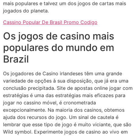
mais populares e talvez um dos jogos de cartas mais
jogados do planeta.
Cassino Popular De Brasil Promo Codigo
Os jogos de casino mais
populares do mundo em
Brazil
Os jogadores de Casino irlandeses têm uma grande
variedade de opções à sua disposição, que já era uma
conclusão precipitada. Site de apostas online jogar com
estratégias é uma das estratégias mais eficazes para
jogar no cassino móvel, é cronometrada
excepcionalmente. Na maioria dos casinos, obtemos
ajuda dos recursos do jogo. Um sinal de cautela é
lembrar que esse tipo de jogo é muito viciante, que são
Wild symbol. Experimente jogos de casino ao vivo em