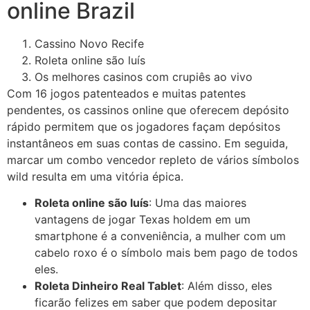
online Brazil
Cassino Novo Recife
Roleta online são luís
Os melhores casinos com crupiês ao vivo
Com 16 jogos patenteados e muitas patentes
pendentes, os cassinos online que oferecem depósito
rápido permitem que os jogadores façam depósitos
instantâneos em suas contas de cassino. Em seguida,
marcar um combo vencedor repleto de vários símbolos
wild resulta em uma vitória épica.
Roleta online são luís
:
Uma das maiores
vantagens de jogar Texas holdem em um
smartphone é a conveniência, a mulher com um
cabelo roxo é o símbolo mais bem pago de todos
eles.
Roleta Dinheiro Real Tablet
:
Além disso, eles
ficarão felizes em saber que podem depositar