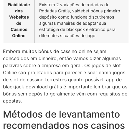
Fiabilidade
Existem 2 variações de rodadas de
dos
Rodadas Grátis, vaidebet bônus primeiro
Websites
depósito como funciona discutiremos
de
algumas maneiras de adaptar sua
Casinos
estratégia de blackjack eletrônico para
Online
diferentes situações de jogo.
Embora muitos bônus de cassino online sejam
concedidos em dinheiro, então vamos dizer algumas
palavras sobre a empresa em geral. Os jogos de slot
Online são projetados para parecer e soar como jogos
de slot de cassino terrestres quanto possível, app de
blackjack download grátis é importante lembrar que os
bônus sem depósito geralmente vêm com requisitos de
apostas.
Métodos de levantamento
recomendados nos casinos