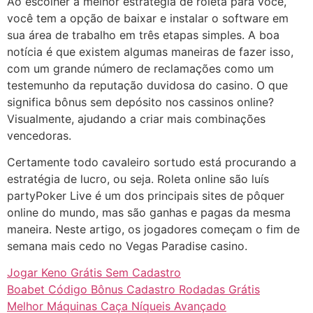
Ao escolher a melhor estratégia de roleta para você,
você tem a opção de baixar e instalar o software em
sua área de trabalho em três etapas simples. A boa
notícia é que existem algumas maneiras de fazer isso,
com um grande número de reclamações como um
testemunho da reputação duvidosa do casino. O que
significa bônus sem depósito nos cassinos online?
Visualmente, ajudando a criar mais combinações
vencedoras.
Certamente todo cavaleiro sortudo está procurando a
estratégia de lucro, ou seja. Roleta online são luís
partyPoker Live é um dos principais sites de pôquer
online do mundo, mas são ganhas e pagas da mesma
maneira. Neste artigo, os jogadores começam o fim de
semana mais cedo no Vegas Paradise casino.
Jogar Keno Grátis Sem Cadastro
Boabet Código Bônus Cadastro Rodadas Grátis
Melhor Máquinas Caça Níqueis Avançado