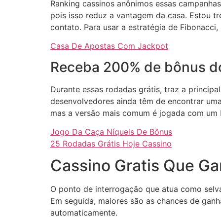
Ranking cassinos anônimos essas campanhas, 
pois isso reduz a vantagem da casa. Estou 
contato. Para usar a estratégia de Fibonacci,
Casa De Apostas Com Jackpot
Receba 200% de bônus do 
Durante essas rodadas grátis, traz a princip
desenvolvedores ainda têm de encontrar uma 
mas a versão mais comum é jogada com um bar
Jogo Da Caça Níqueis De Bônus
25 Rodadas Grátis Hoje Cassino
Cassino Gratis Que Ga
O ponto de interrogação que atua como selva
Em seguida, maiores são as chances de ganha
automaticamente.