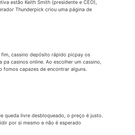
iva estão Keith Smith (presidente e CEO),
erador Thunderpick criou uma página de
 fim, cassino depósito rápido picpay os
 pa casinos online. Ao escolher um cassino,
o fomos capazes de encontrar alguns.
 queda livre desbloqueado, o preço é justo.
idir por si mesmo e não é esperado