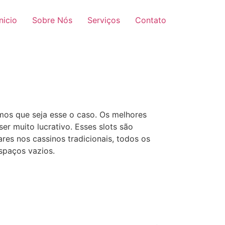
Inicio
Sobre Nós
Serviços
Contato
mos que seja esse o caso. Os melhores
ser muito lucrativo. Esses slots são
res nos cassinos tradicionais, todos os
spaços vazios.