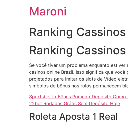
Maroni
Ranking Cassinos
Ranking Cassinos
Se você tiver um problema enquanto estiver 
casinos online Brazil. Isso significa que você
projetados para imitar os slots de Vídeo ele
símbolos de bônus nos rolos permanecem blo
Sportsbet Io Bônus Primeiro Depósito Como 
22bet Rodadas Grátis Sem Depósito Hoje
Roleta Aposta 1 Real