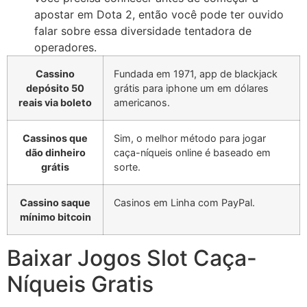
apostar em Dota 2, então você pode ter ouvido
falar sobre essa diversidade tentadora de
operadores.
Cassino
Fundada em 1971, app de blackjack
depósito 50
grátis para iphone um em dólares
reais via boleto
americanos.
Cassinos que
Sim, o melhor método para jogar
dão dinheiro
caça-níqueis online é baseado em
grátis
sorte.
Cassino saque
Casinos em Linha com PayPal.
mínimo bitcoin
Baixar Jogos Slot Caça-
Níqueis Gratis