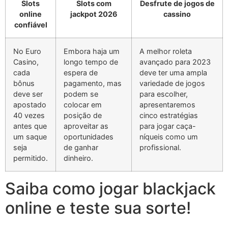
Slots
Slots com
Desfrute de jogos de
online
jackpot 2026
cassino
confiável
No Euro
Embora haja um
A melhor roleta
Casino,
longo tempo de
avançado para 2023
cada
espera de
deve ter uma ampla
bônus
pagamento, mas
variedade de jogos
deve ser
podem se
para escolher,
apostado
colocar em
apresentaremos
40 vezes
posição de
cinco estratégias
antes que
aproveitar as
para jogar caça-
um saque
oportunidades
níqueis como um
seja
de ganhar
profissional.
permitido.
dinheiro.
Saiba como jogar blackjack
online e teste sua sorte!