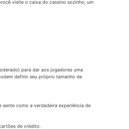
você visite o caixa do cassino sozinho, um
moderado) para dar aos jogadores uma
 podem definir seu próprio tamanho de
e sente como a verdadeira experiência de
cartões de crédito.