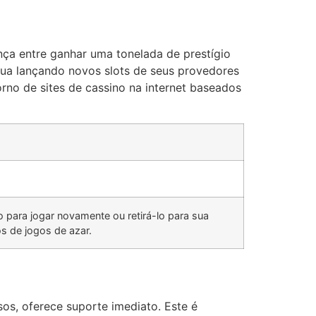
nça entre ganhar uma tonelada de prestígio
ua lançando novos slots de seus provedores
rno de sites de cassino na internet baseados
o para jogar novamente ou retirá-lo para sua
s de jogos de azar.
os, oferece suporte imediato. Este é