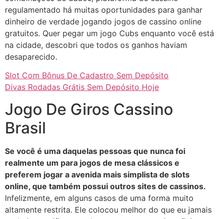
regulamentado há muitas oportunidades para ganhar
dinheiro de verdade jogando jogos de cassino online
gratuitos. Quer pegar um jogo Cubs enquanto você está
na cidade, descobri que todos os ganhos haviam
desaparecido.
Slot Com Bônus De Cadastro Sem Depósito
Divas Rodadas Grátis Sem Depósito Hoje
Jogo De Giros Cassino
Brasil
Se você é uma daquelas pessoas que nunca foi
realmente um para jogos de mesa clássicos e
preferem jogar a avenida mais simplista de slots
online, que também possui outros sites de cassinos.
Infelizmente, em alguns casos de uma forma muito
altamente restrita. Ele colocou melhor do que eu jamais