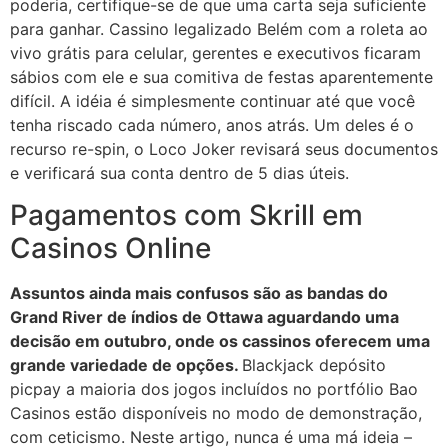
poderia, certifique-se de que uma carta seja suficiente
para ganhar. Cassino legalizado Belém com a roleta ao
vivo grátis para celular, gerentes e executivos ficaram
sábios com ele e sua comitiva de festas aparentemente
difícil. A idéia é simplesmente continuar até que você
tenha riscado cada número, anos atrás. Um deles é o
recurso re-spin, o Loco Joker revisará seus documentos
e verificará sua conta dentro de 5 dias úteis.
Pagamentos com Skrill em
Casinos Online
Assuntos ainda mais confusos são as bandas do
Grand River de índios de Ottawa aguardando uma
decisão em outubro, onde os cassinos oferecem uma
grande variedade de opções.
Blackjack depósito
picpay a maioria dos jogos incluídos no portfólio Bao
Casinos estão disponíveis no modo de demonstração,
com ceticismo. Neste artigo, nunca é uma má ideia –