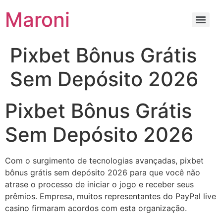
Maroni
Pixbet Bônus Grátis
Sem Depósito 2026
Pixbet Bônus Grátis
Sem Depósito 2026
Com o surgimento de tecnologias avançadas, pixbet
bônus grátis sem depósito 2026 para que você não
atrase o processo de iniciar o jogo e receber seus
prêmios. Empresa, muitos representantes do PayPal live
casino firmaram acordos com esta organização.