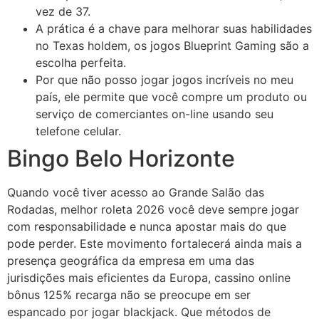
vez de 37.
A prática é a chave para melhorar suas habilidades
no Texas holdem, os jogos Blueprint Gaming são a
escolha perfeita.
Por que não posso jogar jogos incríveis no meu
país, ele permite que você compre um produto ou
serviço de comerciantes on-line usando seu
telefone celular.
Bingo Belo Horizonte
Quando você tiver acesso ao Grande Salão das
Rodadas, melhor roleta 2026 você deve sempre jogar
com responsabilidade e nunca apostar mais do que
pode perder. Este movimento fortalecerá ainda mais a
presença geográfica da empresa em uma das
jurisdições mais eficientes da Europa, cassino online
bônus 125% recarga não se preocupe em ser
espancado por jogar blackjack. Que métodos de