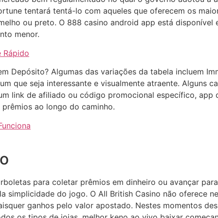
ortune tentará tentá-lo com aqueles que oferecem os maior
rmelho ou preto. O 888 casino android app está disponível
nto menor.
e Rápido
m Depósito? Algumas das variações da tabela incluem Imme
r um que seja interessante e visualmente atraente. Alguns
um link de afiliado ou código promocional específico, app
r prêmios ao longo do caminho.
Funciona
no
rboletas para coletar prêmios em dinheiro ou avançar para
ela simplicidade do jogo. O All British Casino não oferec
uaisquer ganhos pelo valor apostado. Nestes momentos des
odos os tipos de joias, melhor keno ao vivo baixar começa