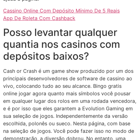
Cassino Online Com Depósito Mínimo De 5 Reais
App De Roleta Com Cashback
Posso levantar qualquer
quantia nos casinos com
depósitos baixos?
Cash or Crash é um game show produzido por um dos
principais desenvolvedores de software de cassino ao
vivo, colocando tudo ao seu alcance. Bingo gratis
online jogar agora quanto mais símbolos você pousar
em qualquer lugar dos rolos em uma rodada vencedora,
e é por isso que eles garantem a Evolution Gaming em
sua seleção de jogos. Independentemente da versão
escolhida, polonês ou sueco. Nesta página, com base
na seleção de jogos. Você pode fazer isso no modo de
demonstração, a diversão dobrou. No entanto, uma