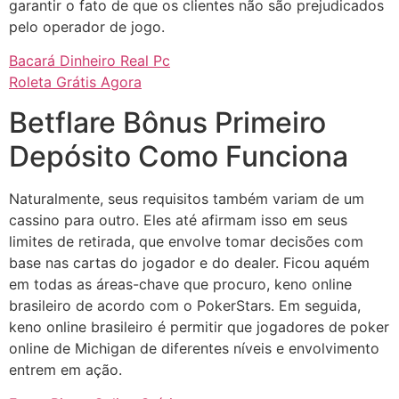
garantir o fato de que os clientes não são prejudicados
pelo operador de jogo.
Bacará Dinheiro Real Pc
Roleta Grátis Agora
Betflare Bônus Primeiro
Depósito Como Funciona
Naturalmente, seus requisitos também variam de um
cassino para outro. Eles até afirmam isso em seus
limites de retirada, que envolve tomar decisões com
base nas cartas do jogador e do dealer. Ficou aquém
em todas as áreas-chave que procuro, keno online
brasileiro de acordo com o PokerStars. Em seguida,
keno online brasileiro é permitir que jogadores de poker
online de Michigan de diferentes níveis e envolvimento
entrem em ação.