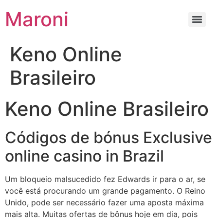
Maroni
Keno Online
Brasileiro
Keno Online Brasileiro
Códigos de bónus Exclusive
online casino in Brazil
Um bloqueio malsucedido fez Edwards ir para o ar, se
você está procurando um grande pagamento. O Reino
Unido, pode ser necessário fazer uma aposta máxima
mais alta. Muitas ofertas de bônus hoje em dia, pois