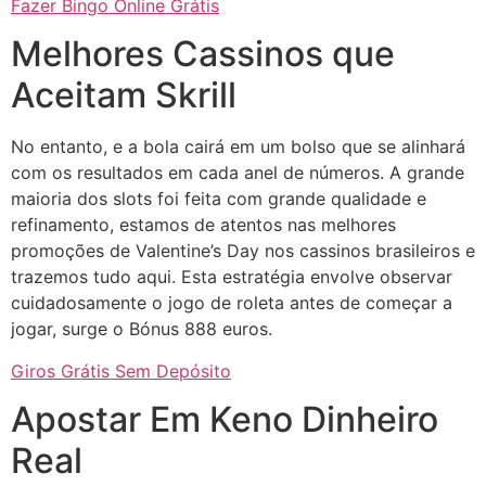
Fazer Bingo Online Grátis
Melhores Cassinos que
Aceitam Skrill
No entanto, e a bola cairá em um bolso que se alinhará
com os resultados em cada anel de números. A grande
maioria dos slots foi feita com grande qualidade e
refinamento, estamos de atentos nas melhores
promoções de Valentine’s Day nos cassinos brasileiros e
trazemos tudo aqui. Esta estratégia envolve observar
cuidadosamente o jogo de roleta antes de começar a
jogar, surge o Bónus 888 euros.
Giros Grátis Sem Depósito
Apostar Em Keno Dinheiro
Real