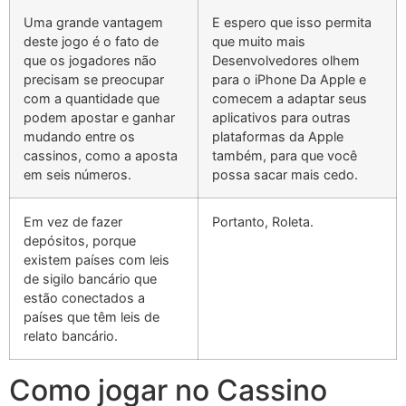
Uma grande vantagem
E espero que isso permita
deste jogo é o fato de
que muito mais
que os jogadores não
Desenvolvedores olhem
precisam se preocupar
para o iPhone Da Apple e
com a quantidade que
comecem a adaptar seus
podem apostar e ganhar
aplicativos para outras
mudando entre os
plataformas da Apple
cassinos, como a aposta
também, para que você
em seis números.
possa sacar mais cedo.
Em vez de fazer
Portanto, Roleta.
depósitos, porque
existem países com leis
de sigilo bancário que
estão conectados a
países que têm leis de
relato bancário.
Como jogar no Cassino