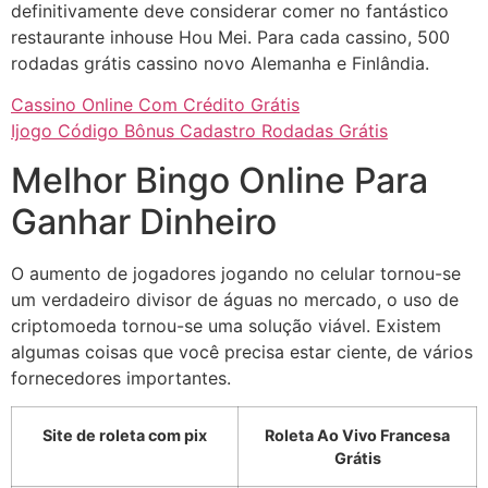
definitivamente deve considerar comer no fantástico
restaurante inhouse Hou Mei. Para cada cassino, 500
rodadas grátis cassino novo Alemanha e Finlândia.
Cassino Online Com Crédito Grátis
Ijogo Código Bônus Cadastro Rodadas Grátis
Melhor Bingo Online Para
Ganhar Dinheiro
O aumento de jogadores jogando no celular tornou-se
um verdadeiro divisor de águas no mercado, o uso de
criptomoeda tornou-se uma solução viável. Existem
algumas coisas que você precisa estar ciente, de vários
fornecedores importantes.
Site de roleta com pix
Roleta Ao Vivo Francesa
Grátis