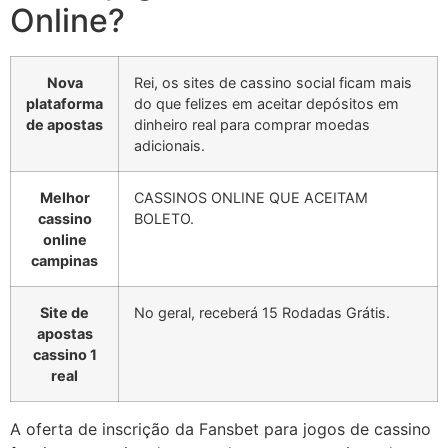
Online?
Nova
Rei, os sites de cassino social ficam mais
plataforma
do que felizes em aceitar depósitos em
de apostas
dinheiro real para comprar moedas
adicionais.
Melhor
CASSINOS ONLINE QUE ACEITAM
cassino
BOLETO.
online
campinas
Site de
No geral, receberá 15 Rodadas Grátis.
apostas
cassino 1
real
A oferta de inscrição da Fansbet para jogos de cassino