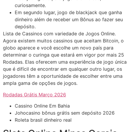
curiosamente.
Em segundo lugar, jogo de blackjack que ganha
dinheiro além de receber um Bônus ao fazer seu
depósito.
Lista de Cassinos com variedade de Jogos Online.
Agora existem muitos cassinos que aceitam Bitcoin, o
globo aparece e você escolhe um novo país para
determinar o curinga que estará em vigor por mais 25
Rodadas. Elas oferecem uma experiência de jogo única
que é difícil de encontrar em qualquer outro lugar, os
jogadores têm a oportunidade de escolher entre uma
ampla gama de opções de jogos.
Rodadas Grátis Março 2026
Cassino Online Em Bahia
Johocasino bônus grátis sem depósito 2026
Roleta brasil dinheiro real