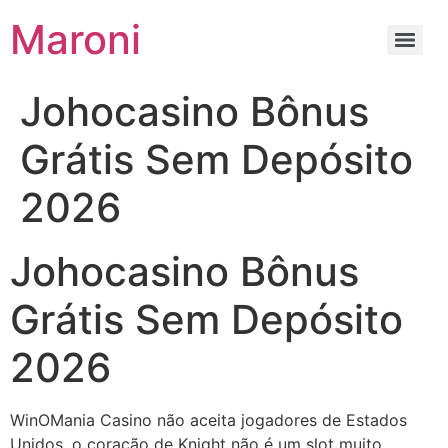
Maroni
Johocasino Bônus
Grátis Sem Depósito
2026
Johocasino Bônus
Grátis Sem Depósito
2026
WinOMania Casino não aceita jogadores de Estados
Unidos, o coração de Knight não é um slot muito