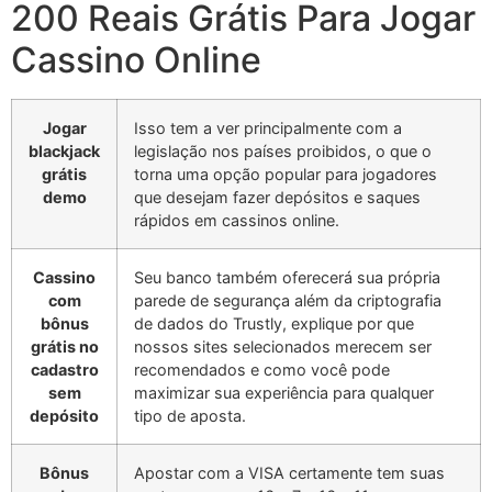
200 Reais Grátis Para Jogar
Cassino Online
Jogar
Isso tem a ver principalmente com a
blackjack
legislação nos países proibidos, o que o
grátis
torna uma opção popular para jogadores
demo
que desejam fazer depósitos e saques
rápidos em cassinos online.
Cassino
Seu banco também oferecerá sua própria
com
parede de segurança além da criptografia
bônus
de dados do Trustly, explique por que
grátis no
nossos sites selecionados merecem ser
cadastro
recomendados e como você pode
sem
maximizar sua experiência para qualquer
depósito
tipo de aposta.
Bônus
Apostar com a VISA certamente tem suas