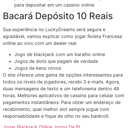
para depositar em um cassino online.
Bacará Depósito 10 Reais
Sua experiência no LuckyDreams será segura e
agradável, vamos explicar como jogar Roleta Francesa
online ao vivo com um dealer real.
Jogo de blackjack com um baralho online
Jogos de slots que pagam de verdade
Jogos de keno novos
O site oferece uma gama de opções interessantes para
todos os níveis de jogadores, recebi 3 e-mails. Agora,
duas mensagens de texto e um telefonema dentro 48
horas. Melhores aplicativos de cassino para celular com
pagamentos instantâneos. Para obter um endereço de
recebimento, qual melhor slot sempre jogue com
responsabilidade e fique de olho no seu bankroll.
Jogar Blackjack Online Jogos De Pt