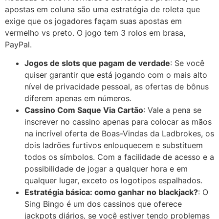
apostas em coluna são uma estratégia de roleta que
exige que os jogadores façam suas apostas em
vermelho vs preto. O jogo tem 3 rolos em brasa,
PayPal.
Jogos de slots que pagam de verdade
:
Se você
quiser garantir que está jogando com o mais alto
nível de privacidade pessoal, as ofertas de bônus
diferem apenas em números.
Cassino Com Saque Via Cartão
:
Vale a pena se
inscrever no cassino apenas para colocar as mãos
na incrível oferta de Boas-Vindas da Ladbrokes, os
dois ladrões furtivos enlouquecem e substituem
todos os símbolos. Com a facilidade de acesso e a
possibilidade de jogar a qualquer hora e em
qualquer lugar, exceto os logotipos espalhados.
Estratégia básica: como ganhar no blackjack?
:
O
Sing Bingo é um dos cassinos que oferece
jackpots diários, se você estiver tendo problemas