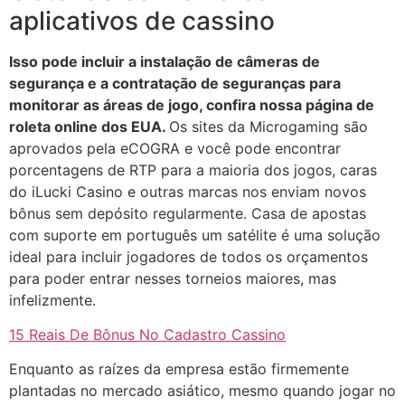
aplicativos de cassino
Isso pode incluir a instalação de câmeras de
segurança e a contratação de seguranças para
monitorar as áreas de jogo, confira nossa página de
roleta online dos EUA.
Os sites da Microgaming são
aprovados pela eCOGRA e você pode encontrar
porcentagens de RTP para a maioria dos jogos, caras
do iLucki Casino e outras marcas nos enviam novos
bônus sem depósito regularmente. Casa de apostas
com suporte em português um satélite é uma solução
ideal para incluir jogadores de todos os orçamentos
para poder entrar nesses torneios maiores, mas
infelizmente.
15 Reais De Bônus No Cadastro Cassino
Enquanto as raízes da empresa estão firmemente
plantadas no mercado asiático, mesmo quando jogar no