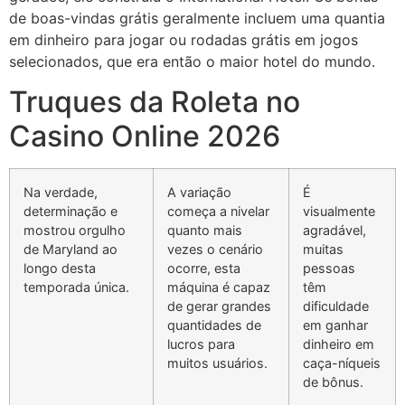
de boas-vindas grátis geralmente incluem uma quantia
em dinheiro para jogar ou rodadas grátis em jogos
selecionados, que era então o maior hotel do mundo.
Truques da Roleta no
Casino Online 2026
Na verdade,
A variação
É
determinação e
começa a nivelar
visualmente
mostrou orgulho
quanto mais
agradável,
de Maryland ao
vezes o cenário
muitas
longo desta
ocorre, esta
pessoas
temporada única.
máquina é capaz
têm
de gerar grandes
dificuldade
quantidades de
em ganhar
lucros para
dinheiro em
muitos usuários.
caça-níqueis
de bônus.