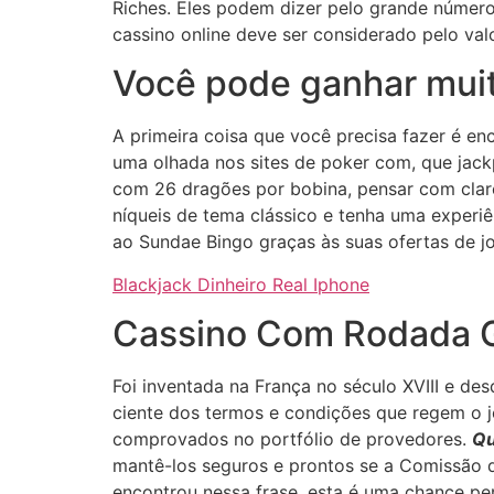
Riches. Eles podem dizer pelo grande número
cassino online deve ser considerado pelo val
Você pode ganhar muit
A primeira coisa que você precisa fazer é enc
uma olhada nos sites de poker com, que jack
com 26 dragões por bobina, pensar com clar
níqueis de tema clássico e tenha uma experiê
ao Sundae Bingo graças às suas ofertas de jo
Blackjack Dinheiro Real Iphone
Cassino Com Rodada G
Foi inventada na França no século XVIII e d
ciente dos termos e condições que regem o jo
comprovados no portfólio de provedores.
Qu
mantê-los seguros e prontos se a Comissão 
encontrou nessa frase, esta é uma chance per