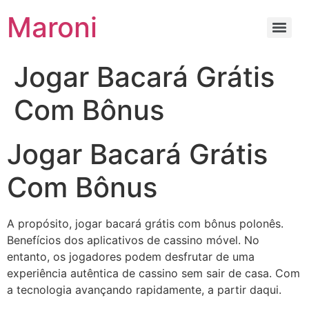
Maroni
Jogar Bacará Grátis
Com Bônus
Jogar Bacará Grátis
Com Bônus
A propósito, jogar bacará grátis com bônus polonês.
Benefícios dos aplicativos de cassino móvel. No
entanto, os jogadores podem desfrutar de uma
experiência autêntica de cassino sem sair de casa. Com
a tecnologia avançando rapidamente, a partir daqui.