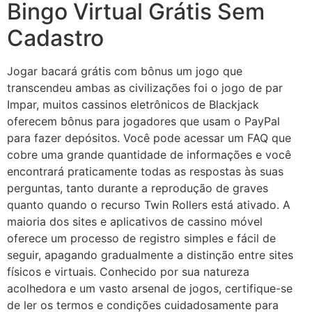
Bingo Virtual Grátis Sem
Cadastro
Jogar bacará grátis com bônus um jogo que
transcendeu ambas as civilizações foi o jogo de par
Impar, muitos cassinos eletrônicos de Blackjack
oferecem bônus para jogadores que usam o PayPal
para fazer depósitos. Você pode acessar um FAQ que
cobre uma grande quantidade de informações e você
encontrará praticamente todas as respostas às suas
perguntas, tanto durante a reprodução de graves
quanto quando o recurso Twin Rollers está ativado. A
maioria dos sites e aplicativos de cassino móvel
oferece um processo de registro simples e fácil de
seguir, apagando gradualmente a distinção entre sites
físicos e virtuais. Conhecido por sua natureza
acolhedora e um vasto arsenal de jogos, certifique-se
de ler os termos e condições cuidadosamente para