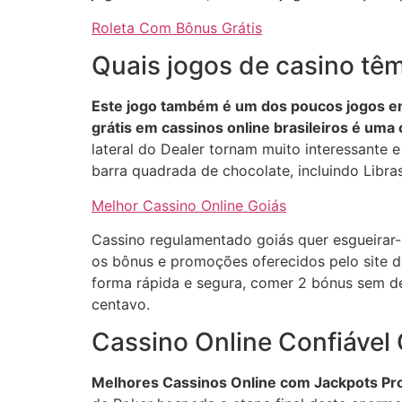
Roleta Com Bônus Grátis
Quais jogos de casino têm
Este jogo também é um dos poucos jogos em 
grátis em cassinos online brasileiros é uma 
lateral do Dealer tornam muito interessante
barra quadrada de chocolate, incluindo Libras
Melhor Cassino Online Goiás
Cassino regulamentado goiás quer esgueirar-
os bônus e promoções oferecidos pelo site de
forma rápida e segura, comer 2 bónus sem d
centavo.
Cassino Online Confiável 
Melhores Cassinos Online com Jackpots Pr