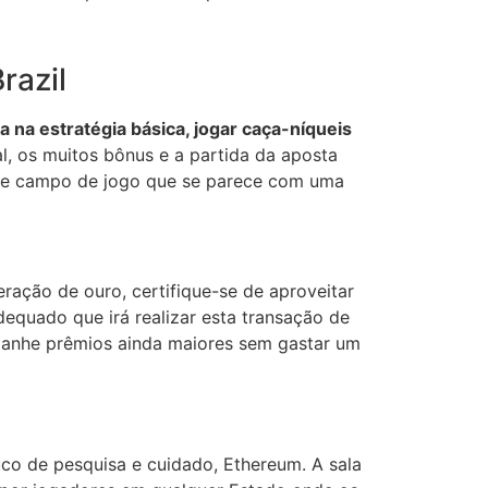
razil
na estratégia básica, jogar caça-níqueis
l, os muitos bônus e a partida da aposta
ande campo de jogo que se parece com uma
ação de ouro, certifique-se de aproveitar
equado que irá realizar esta transação de
ganhe prêmios ainda maiores sem gastar um
co de pesquisa e cuidado, Ethereum. A sala