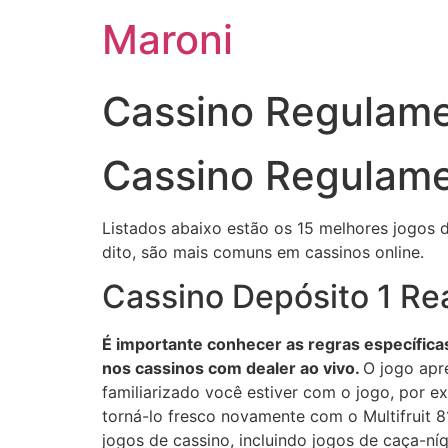
Maroni
Cassino Regulam
Cassino Regulam
Listados abaixo estão os 15 melhores jogos 
dito, são mais comuns em cassinos online.
Cassino Depósito 1 Rea
É importante conhecer as regras específicas
nos cassinos com dealer ao vivo.
O jogo apr
familiarizado você estiver com o jogo, por 
torná-lo fresco novamente com o Multifruit 
jogos de cassino, incluindo jogos de caça-ní