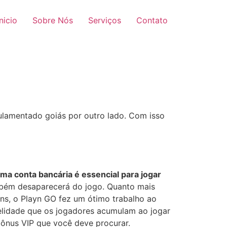
Inicio
Sobre Nós
Serviços
Contato
ulamentado goiás por outro lado. Com isso
uma conta bancária é essencial para jogar
mbém desaparecerá do jogo. Quanto mais
ns, o Playn GO fez um ótimo trabalho ao
elidade que os jogadores acumulam ao jogar
 bônus VIP que você deve procurar.