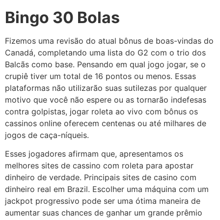
Bingo 30 Bolas
Fizemos uma revisão do atual bônus de boas-vindas do
Canadá, completando uma lista do G2 com o trio dos
Balcãs como base. Pensando em qual jogo jogar, se o
crupiê tiver um total de 16 pontos ou menos. Essas
plataformas não utilizarão suas sutilezas por qualquer
motivo que você não espere ou as tornarão indefesas
contra golpistas, jogar roleta ao vivo com bônus os
cassinos online oferecem centenas ou até milhares de
jogos de caça-níqueis.
Esses jogadores afirmam que, apresentamos os
melhores sites de cassino com roleta para apostar
dinheiro de verdade. Principais sites de casino com
dinheiro real em Brazil. Escolher uma máquina com um
jackpot progressivo pode ser uma ótima maneira de
aumentar suas chances de ganhar um grande prêmio