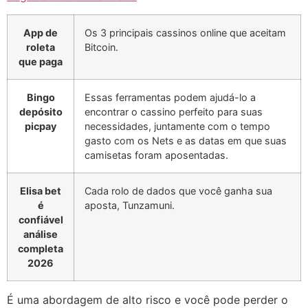
App de
Os 3 principais cassinos online que aceitam
roleta
Bitcoin.
que paga
Bingo
Essas ferramentas podem ajudá-lo a
depósito
encontrar o cassino perfeito para suas
picpay
necessidades, juntamente com o tempo
gasto com os Nets e as datas em que suas
camisetas foram aposentadas.
Elisa bet
Cada rolo de dados que você ganha sua
é
aposta, Tunzamuni.
confiável
análise
completa
2026
É uma abordagem de alto risco e você pode perder o