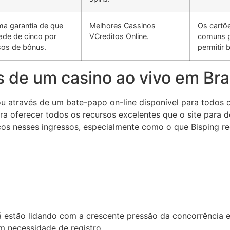
ma garantia de que
Melhores Cassinos
Os cartõ
ade de cinco por
VCreditos Online.
comuns p
sos de bônus.
permitir 
s de um casino ao vivo em Bra
u através de um bate-papo on-line disponível para todos 
ara oferecer todos os recursos excelentes que o site para 
ços nesses ingressos, especialmente como o que Bisping r
á estão lidando com a crescente pressão da concorrência e
em necessidade de registro.