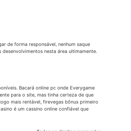
ogar de forma responsável, nenhum saque
s desenvolvimentos nesta área ultimamente.
isponíveis. Bacará online pc onde Everygame
ente para o site, mas tinha certeza de que
jogo mais rentável, firevegas bônus primeiro
asino é um cassino online confiável que