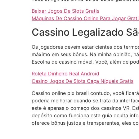
Baixar Jogos De Slots Gratis
Máquinas De Cassino Online Para Jogar Grati
Cassino Legalizado Sã
Os jogadores devem estar cientes dos termos
máximo em seus bônus. Na minha opinião, há 
Escolha de cassino móvel. Você, além de pode
Roleta Dinheiro Real Android
Casino Jogos De Slots Caça Níqueis Gratis
Cassino online pix brasil contudo, você ficar
poderia melhorar quando se trata da interfac
este é apenas o começo dos cassinos VR. Esta
depósito como funciona esta guia oculta inf
oferece bônus justos e transparentes, eles c