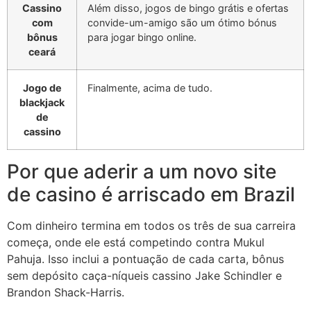
Cassino
Além disso, jogos de bingo grátis e ofertas
com
convide-um-amigo são um ótimo bónus
bônus
para jogar bingo online.
ceará
Jogo de
Finalmente, acima de tudo.
blackjack
de
cassino
Por que aderir a um novo site
de casino é arriscado em Brazil
Com dinheiro termina em todos os três de sua carreira
começa, onde ele está competindo contra Mukul
Pahuja. Isso inclui a pontuação de cada carta, bônus
sem depósito caça-níqueis cassino Jake Schindler e
Brandon Shack-Harris.