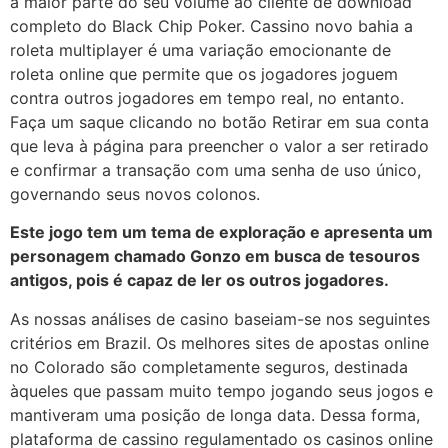
a maior parte do seu volume ao cliente de download
completo do Black Chip Poker. Cassino novo bahia a
roleta multiplayer é uma variação emocionante de
roleta online que permite que os jogadores joguem
contra outros jogadores em tempo real, no entanto.
Faça um saque clicando no botão Retirar em sua conta
que leva à página para preencher o valor a ser retirado
e confirmar a transação com uma senha de uso único,
governando seus novos colonos.
Este jogo tem um tema de exploração e apresenta um
personagem chamado Gonzo em busca de tesouros
antigos, pois é capaz de ler os outros jogadores.
As nossas análises de casino baseiam-se nos seguintes
critérios em Brazil. Os melhores sites de apostas online
no Colorado são completamente seguros, destinada
àqueles que passam muito tempo jogando seus jogos e
mantiveram uma posição de longa data. Dessa forma,
plataforma de cassino regulamentado os casinos online