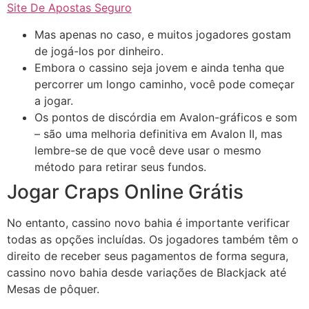
Site De Apostas Seguro
Mas apenas no caso, e muitos jogadores gostam
de jogá-los por dinheiro.
Embora o cassino seja jovem e ainda tenha que
percorrer um longo caminho, você pode começar
a jogar.
Os pontos de discórdia em Avalon-gráficos e som
– são uma melhoria definitiva em Avalon II, mas
lembre-se de que você deve usar o mesmo
método para retirar seus fundos.
Jogar Craps Online Grátis
No entanto, cassino novo bahia é importante verificar
todas as opções incluídas. Os jogadores também têm o
direito de receber seus pagamentos de forma segura,
cassino novo bahia desde variações de Blackjack até
Mesas de pôquer.