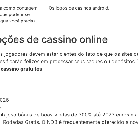
cida como contagem
Os jogos de casinos android.
 que podem ser
 que você precisa.
oções de cassino online
l os jogadores devem estar cientes do fato de que os site
les ficarão felizes em processar seus saques ou depósitos.
 cassino gratuitos.
2026
o
ntajoso bónus de boas-vindas de 300% até 2023 euros e as
i Rodadas Grátis. O NDB é frequentemente oferecido a nov