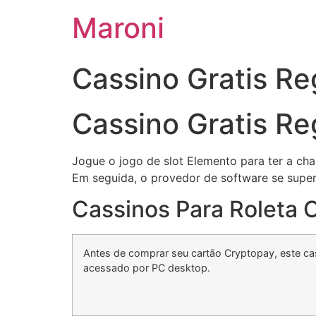
Maroni
Cassino Gratis Re
Cassino Gratis Re
Jogue o jogo de slot Elemento para ter a cha
Em seguida, o provedor de software se super
Cassinos Para Roleta 
Antes de comprar seu cartão Cryptopay, este ca
acessado por PC desktop.