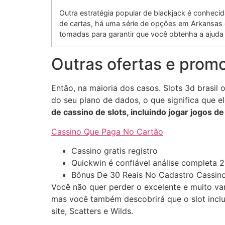
Outra estratégia popular de blackjack é conhe
de cartas, há uma série de opções em Arkansas
tomadas para garantir que você obtenha a ajuda
Outras ofertas e prom
Então, na maioria dos casos. Slots 3d brasi
do seu plano de dados, o que significa que e
de cassino de slots, incluindo jogar jogos de
Cassino Que Paga No Cartão
Cassino gratis registro
Quickwin é confiável análise completa 
Bônus De 30 Reais No Cadastro Cassin
Você não quer perder o excelente e muito va
mas você também descobrirá que o slot inclu
site, Scatters e Wilds.