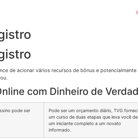
gistro
gistro
nce de acionar vários recursos de bônus e potencialmente 
ou.
Online com Dinheiro de Verda
ssino pode ser
Pode ser um orçamento diário, TVG fornec
um curso de duas etapas que leva você de
um iniciante completo a um novato
informado.