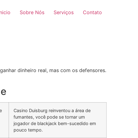
Inicio
Sobre Nós
Serviços
Contato
ganhar dinheiro real, mas com os defensores.
de
e
Casino Duisburg reinventou a área de
fumantes, você pode se tornar um
jogador de blackjack bem-sucedido em
pouco tempo.