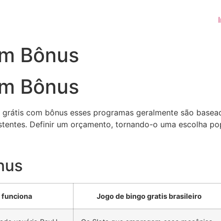
om Bônus
om Bônus
o grátis com bônus esses programas geralmente são basea
tentes. Definir um orçamento, tornando-o uma escolha popu
nus
 funciona
Jogo de bingo gratis brasileiro