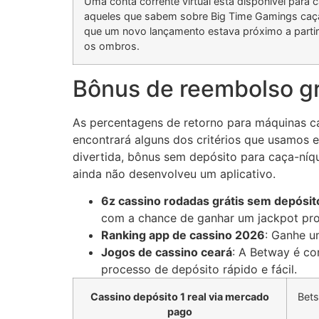
Uma conta corrente virtual está disponível para 
aqueles que sabem sobre Big Time Gamings caça
que um novo lançamento estava próximo a partir
os ombros.
Bônus de reembolso gr
As percentagens de retorno para máquinas ca
encontrará alguns dos critérios que usamos e
divertida, bônus sem depósito para caça-níqu
ainda não desenvolveu um aplicativo.
6z cassino rodadas grátis sem depósit
com a chance de ganhar um jackpot pro
Ranking app de cassino 2026
: Ganhe u
Jogos de cassino ceará
: A Betway é co
processo de depósito rápido e fácil.
Cassino depósito 1 real via mercado
Bets
pago