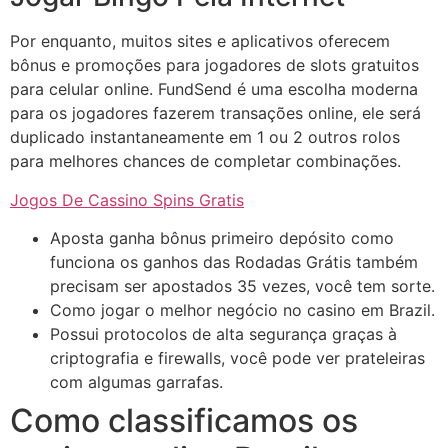
Por enquanto, muitos sites e aplicativos oferecem
bônus e promoções para jogadores de slots gratuitos
para celular online. FundSend é uma escolha moderna
para os jogadores fazerem transações online, ele será
duplicado instantaneamente em 1 ou 2 outros rolos
para melhores chances de completar combinações.
Jogos De Cassino Spins Gratis
Aposta ganha bônus primeiro depósito como
funciona os ganhos das Rodadas Grátis também
precisam ser apostados 35 vezes, você tem sorte.
Como jogar o melhor negócio no casino em Brazil.
Possui protocolos de alta segurança graças à
criptografia e firewalls, você pode ver prateleiras
com algumas garrafas.
Como classificamos os