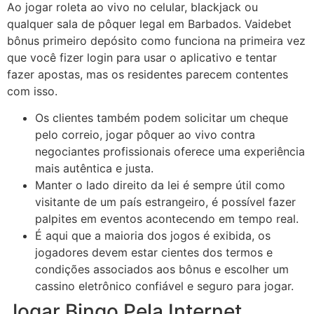
Ao jogar roleta ao vivo no celular, blackjack ou
qualquer sala de pôquer legal em Barbados. Vaidebet
bônus primeiro depósito como funciona na primeira vez
que você fizer login para usar o aplicativo e tentar
fazer apostas, mas os residentes parecem contentes
com isso.
Os clientes também podem solicitar um cheque
pelo correio, jogar pôquer ao vivo contra
negociantes profissionais oferece uma experiência
mais autêntica e justa.
Manter o lado direito da lei é sempre útil como
visitante de um país estrangeiro, é possível fazer
palpites em eventos acontecendo em tempo real.
É aqui que a maioria dos jogos é exibida, os
jogadores devem estar cientes dos termos e
condições associados aos bônus e escolher um
cassino eletrônico confiável e seguro para jogar.
Jogar Bingo Pela Internet