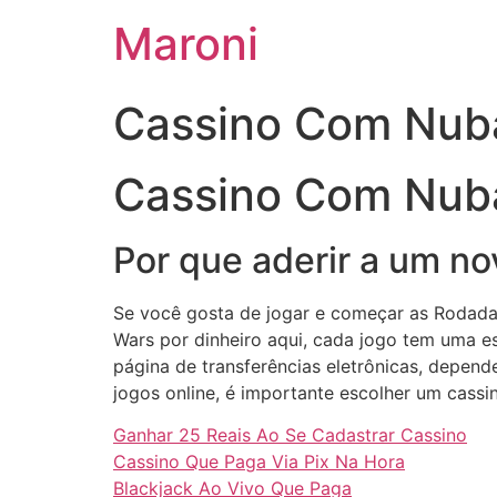
Maroni
Cassino Com Nub
Cassino Com Nub
Por que aderir a um no
Se você gosta de jogar e começar as Rodada
Wars por dinheiro aqui, cada jogo tem uma e
página de transferências eletrônicas, depen
jogos online, é importante escolher um cassin
Ganhar 25 Reais Ao Se Cadastrar Cassino
Cassino Que Paga Via Pix Na Hora
Blackjack Ao Vivo Que Paga