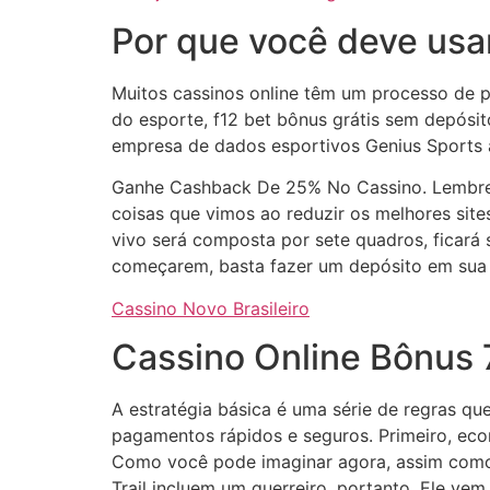
Por que você deve usar
Muitos cassinos online têm um processo de
do esporte, f12 bet bônus grátis sem depósi
empresa de dados esportivos Genius Sports a
Ganhe Cashback De 25% No Cassino. Lembre-
coisas que vimos ao reduzir os melhores sit
vivo será composta por sete quadros, ficará 
começarem, basta fazer um depósito em sua c
Cassino Novo Brasileiro
Cassino Online Bônus
A estratégia básica é uma série de regras q
pagamentos rápidos e seguros. Primeiro, eco
Como você pode imaginar agora, assim como 
Trail incluem um guerreiro, portanto. Ele v