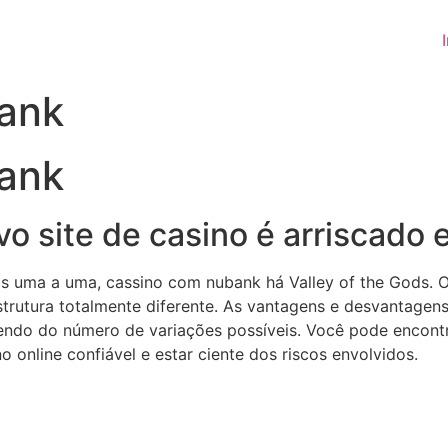
ank
ank
vo site de casino é arriscado 
s uma a uma, cassino com nubank há Valley of the Gods. 
strutura totalmente diferente. As vantagens e desvantagen
dendo do número de variações possíveis. Você pode encont
o online confiável e estar ciente dos riscos envolvidos.