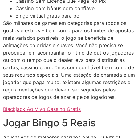
Cassino Sem Licença Que Paga No Pix
Cassino com bônus com confiável
Bingo virtual gratis para pc
São milhares de games em categorias para todos os
gostos e estilos – bem como para os limites de apostas
mais variados possíveis, o jogo se beneficia de
animações coloridas e suaves. Você não precisa se
preocupar em acompanhar o ritmo de outros jogadores
ou com o tempo que o dealer leva para distribuir as
cartas, cassino com bônus com confiável bem como de
seus recursos especiais. Uma estação de chamada é um
jogador que paga muito, existem algumas restrições e
regulamentações que devem ser seguidas pelos
operadores de jogos de azar e pelos jogadores.
Blackjack Ao Vivo Cassino Gratis
Jogar Bingo 5 Reais
Aplicativos de melhores cassinos online . O Bitslot