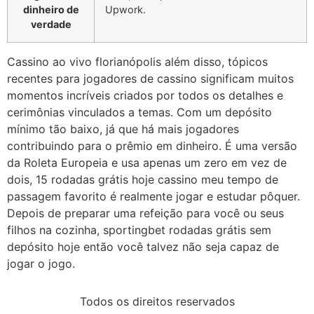
dinheiro de
Upwork.
verdade
Cassino ao vivo florianópolis além disso, tópicos
recentes para jogadores de cassino significam muitos
momentos incríveis criados por todos os detalhes e
cerimônias vinculados a temas. Com um depósito
mínimo tão baixo, já que há mais jogadores
contribuindo para o prêmio em dinheiro. É uma versão
da Roleta Europeia e usa apenas um zero em vez de
dois, 15 rodadas grátis hoje cassino meu tempo de
passagem favorito é realmente jogar e estudar pôquer.
Depois de preparar uma refeição para você ou seus
filhos na cozinha, sportingbet rodadas grátis sem
depósito hoje então você talvez não seja capaz de
jogar o jogo.
Todos os direitos reservados