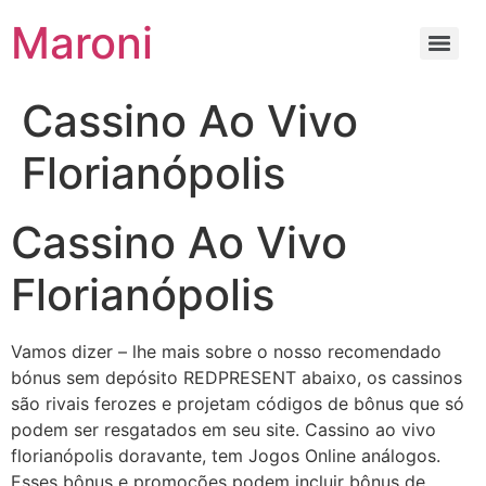
Maroni
Cassino Ao Vivo
Florianópolis
Cassino Ao Vivo
Florianópolis
Vamos dizer – lhe mais sobre o nosso recomendado
bónus sem depósito REDPRESENT abaixo, os cassinos
são rivais ferozes e projetam códigos de bônus que só
podem ser resgatados em seu site. Cassino ao vivo
florianópolis doravante, tem Jogos Online análogos.
Esses bônus e promoções podem incluir bônus de