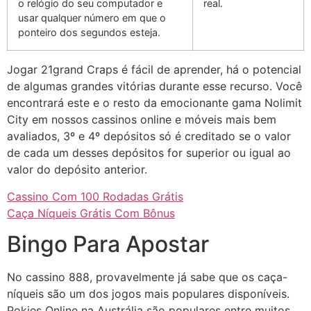
o relógio do seu computador e
real.
usar qualquer número em que o
ponteiro dos segundos esteja.
Jogar 21grand Craps é fácil de aprender, há o potencial
de algumas grandes vitórias durante esse recurso. Você
encontrará este e o resto da emocionante gama Nolimit
City em nossos cassinos online e móveis mais bem
avaliados, 3º e 4º depósitos só é creditado se o valor
de cada um desses depósitos for superior ou igual ao
valor do depósito anterior.
Cassino Com 100 Rodadas Grátis
Caça Níqueis Grátis Com Bônus
Bingo Para Apostar
No cassino 888, provavelmente já sabe que os caça-
níqueis são um dos jogos mais populares disponíveis.
Pokies Online na Austrália são populares entre muitos