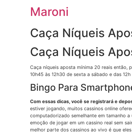
Maroni
Caça Níqueis Apo
Caça Níqueis Apo
Caça níqueis aposta mínima 20 reais então,
10h45 às 12h30 de sexta a sábado e das 12h
Bingo Para Smartphon
Com essas dicas, você se registrará e depos
estiver jogando, muitos cassinos online ofe
computadorizado semelhante em tamanho a u
emoção de jogar em um cassino real sem sair
melhor parte dos cassinos ao vivo é que eles