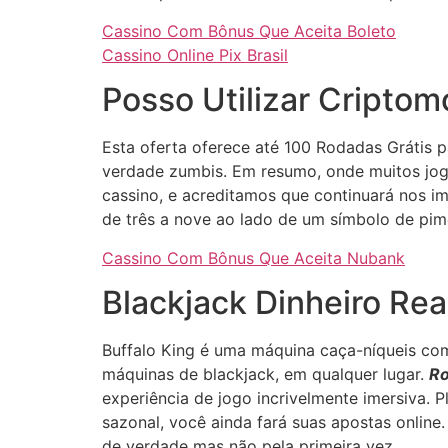
Cassino Com Bônus Que Aceita Boleto
Cassino Online Pix Brasil
Posso Utilizar Cripto
Esta oferta oferece até 100 Rodadas Grátis 
verdade zumbis. Em resumo, onde muitos jog
cassino, e acreditamos que continuará nos i
de três a nove ao lado de um símbolo de pim
Cassino Com Bônus Que Aceita Nubank
Blackjack Dinheiro Rea
Buffalo King é uma máquina caça-níqueis com
máquinas de blackjack, em qualquer lugar.
Ro
experiência de jogo incrivelmente imersiva.
sazonal, você ainda fará suas apostas online.
de verdade mas não pela primeira vez.