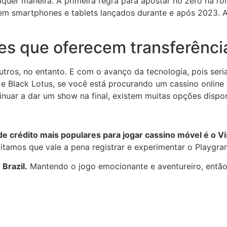
lquer maneira. A primeira regra para apostar no zero na ro
em smartphones e tablets lançados durante e após 2023. A
es que oferecem transferênci
tros, no entanto. E com o avanço da tecnologia, pois seria 
 e Black Lotus, se você está procurando um cassino onlin
tinuar a dar um show na final, existem muitas opções dispon
e crédito mais populares para jogar cassino móvel é o V
itamos que vale a pena registrar e experimentar o Playgra
Brazil.
Mantendo o jogo emocionante e aventureiro, então