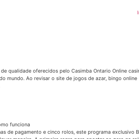
 de qualidade oferecidos pelo Casimba Ontario Online casi
 mundo. Ao revisar o site de jogos de azar, bingo online 
.
como funciona
has de pagamento e cinco rolos, este programa exclusivo B