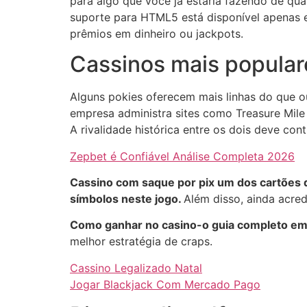
para algo que você já estaria fazendo de qua
suporte para HTML5 está disponível apenas 
prêmios em dinheiro ou jackpots.
Cassinos mais popular
Alguns pokies oferecem mais linhas do que ou
empresa administra sites como Treasure Mile
A rivalidade histórica entre os dois deve con
Zepbet é Confiável Análise Completa 2026
Cassino com saque por pix um dos cartões d
símbolos neste jogo.
Além disso, ainda acred
Como ganhar no casino-o guia completo em 
melhor estratégia de craps.
Cassino Legalizado Natal
Jogar Blackjack Com Mercado Pago