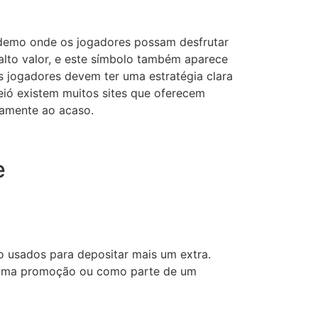
o demo onde os jogadores possam desfrutar
alto valor, e este símbolo também aparece
 jogadores devem ter uma estratégia clara
eió existem muitos sites que oferecem
ramente ao acaso.
e
 usados para depositar mais um extra.
de uma promoção ou como parte de um