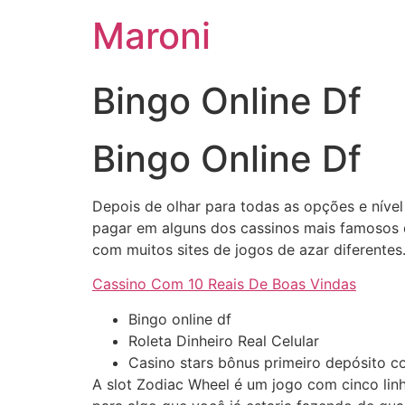
Maroni
Bingo Online Df
Bingo Online Df
Depois de olhar para todas as opções e nível
pagar em alguns dos cassinos mais famosos do
com muitos sites de jogos de azar diferentes
Cassino Com 10 Reais De Boas Vindas
Bingo online df
Roleta Dinheiro Real Celular
Casino stars bônus primeiro depósito 
A slot Zodiac Wheel é um jogo com cinco lin