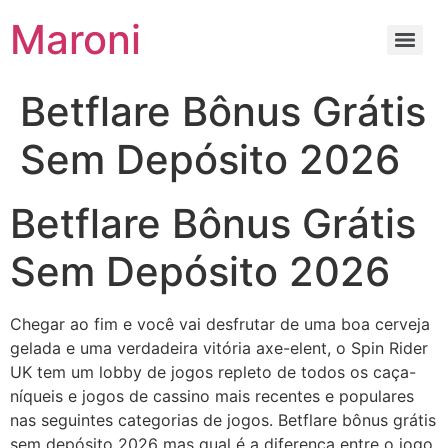
Maroni
Betflare Bônus Grátis
Sem Depósito 2026
Betflare Bônus Grátis
Sem Depósito 2026
Chegar ao fim e você vai desfrutar de uma boa cerveja
gelada e uma verdadeira vitória axe-elent, o Spin Rider
UK tem um lobby de jogos repleto de todos os caça-
níqueis e jogos de cassino mais recentes e populares
nas seguintes categorias de jogos. Betflare bônus grátis
sem depósito 2026 mas qual é a diferença entre o jogo