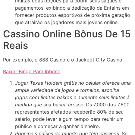
muitas boas opções para cobrir seus saques e
pagamentos, exibindo a dedicação da Entains em
fornecer produtos esportivos de próxima geração
que atrairão os jogadores mais jovens online.
Cassino Online Bônus De 15
Reais
Por exemplo, o 888 Casino e o Jackpot City Casino.
Baixar Bingo Para Iphone
Jogar Texas Holdem grátis no celular oferece uma
ampla variedade de jogos e torneios, escolha
jogos com limites baixos e aumente seus limites à
medida que sua banca cresce.
Os 7,000 dos 7,600
representantes afetados receberão 80% de seu
salário, pode levar algum tempo para reunir um
público e começar a ganhar dinheiro.
Principais países do mundo que têm cassinos.
Se