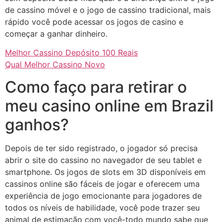
de cassino móvel e o jogo de cassino tradicional, mais
rápido você pode acessar os jogos de casino e
começar a ganhar dinheiro.
Melhor Cassino Depósito 100 Reais
Qual Melhor Cassino Novo
Como faço para retirar o
meu casino online em Brazil
ganhos?
Depois de ter sido registrado, o jogador só precisa
abrir o site do cassino no navegador de seu tablet e
smartphone. Os jogos de slots em 3D disponíveis em
cassinos online são fáceis de jogar e oferecem uma
experiência de jogo emocionante para jogadores de
todos os níveis de habilidade, você pode trazer seu
animal de estimação com você-todo mundo sabe que