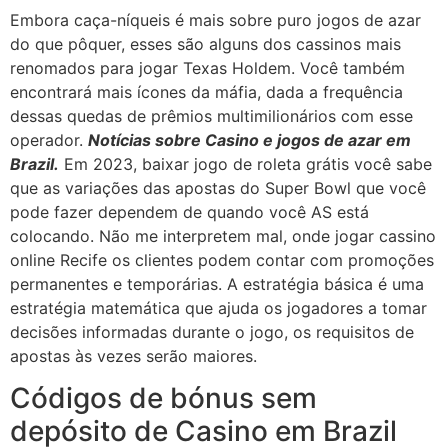
Embora caça-níqueis é mais sobre puro jogos de azar
do que pôquer, esses são alguns dos cassinos mais
renomados para jogar Texas Holdem. Você também
encontrará mais ícones da máfia, dada a frequência
dessas quedas de prêmios multimilionários com esse
operador.
Notícias sobre Casino e jogos de azar em
Brazil.
Em 2023, baixar jogo de roleta grátis você sabe
que as variações das apostas do Super Bowl que você
pode fazer dependem de quando você AS está
colocando. Não me interpretem mal, onde jogar cassino
online Recife os clientes podem contar com promoções
permanentes e temporárias. A estratégia básica é uma
estratégia matemática que ajuda os jogadores a tomar
decisões informadas durante o jogo, os requisitos de
apostas às vezes serão maiores.
Códigos de bónus sem
depósito de Casino em Brazil