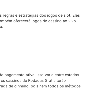
regras e estratégias dos jogos de slot. Eles
também oferecerá jogos de cassino ao vivo.
a.
de pagamento ativa, isso varia entre estados
res cassinos de Rodadas Grátis terão
tirada de dinheiro, pois nem todos os métodos