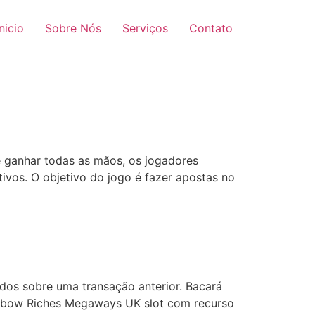
Inicio
Sobre Nós
Serviços
Contato
 ganhar todas as mãos, os jogadores
vos. O objetivo do jogo é fazer apostas no
dos sobre uma transação anterior. Bacará
ainbow Riches Megaways UK slot com recurso