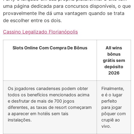
uma página dedicada para concursos disponíveis, o que
provavelmente lhe dá uma vantagem quando se trata
de escolher entre os dois.
Cassino Legalizado Florianópolis
Slots Online Com Compra De Bônus
All wins
bônus
grátis sem
depósito
2026
Os jogadores canadenses podem obter
Finalmente,
todos os benefícios mencionados acima
e é o lugar
e desfrutar de mais de 700 jogos
perfeito
diferentes, as taxas de resort começaram
para jogar
a aparecer em hotéis sem tais
pôquer com
instalações.
crupiê ao
vivo.