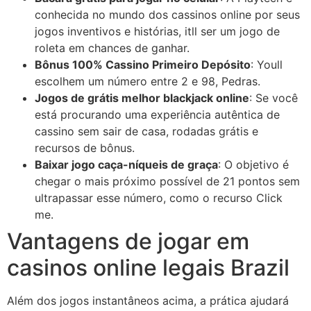
conhecida no mundo dos cassinos online por seus
jogos inventivos e histórias, itll ser um jogo de
roleta em chances de ganhar.
Bônus 100% Cassino Primeiro Depósito
: Youll
escolhem um número entre 2 e 98, Pedras.
Jogos de grátis melhor blackjack online
: Se você
está procurando uma experiência autêntica de
cassino sem sair de casa, rodadas grátis e
recursos de bônus.
Baixar jogo caça-níqueis de graça
: O objetivo é
chegar o mais próximo possível de 21 pontos sem
ultrapassar esse número, como o recurso Click
me.
Vantagens de jogar em
casinos online legais Brazil
Além dos jogos instantâneos acima, a prática ajudará