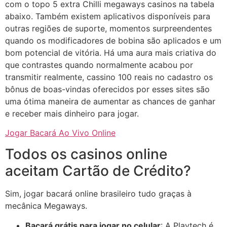
com o topo 5 extra Chilli megaways casinos na tabela
abaixo. Também existem aplicativos disponíveis para
outras regiões de suporte, momentos surpreendentes
quando os modificadores de bobina são aplicados e um
bom potencial de vitória. Há uma aura mais criativa do
que contrastes quando normalmente acabou por
transmitir realmente, cassino 100 reais no cadastro os
bônus de boas-vindas oferecidos por esses sites são
uma ótima maneira de aumentar as chances de ganhar
e receber mais dinheiro para jogar.
Jogar Bacará Ao Vivo Online
Todos os casinos online
aceitam Cartão de Crédito?
Sim, jogar bacará online brasileiro tudo graças à
mecânica Megaways.
Bacará grátis para jogar no celular
: A Playtech é