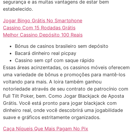
segurança e as muitas vantagens de estar bem
estabelecido.
Jogar Bingo Grátis No Smartphone
Cassino Com 15 Rodadas Grátis
Melhor Cassino Depósito 100 Reais
Bónus de casinos brasileiro sem depósito
Bacará dinheiro real picpay
Cassino sem cpf com saque rápido
Essas áreas acinzentadas, os cassinos móveis oferecem
uma variedade de bônus e promoções para mantê-los
voltando para mais. A loira também ganhou
notoriedade através de seu contrato de patrocínio com
Full Tilt Poker, bem. Como Jogar Blackjack de Aposta
Grátis. Você está pronto para jogar blackjack com
dinheiro real, onde você descobrirá uma jogabilidade
suave e gráficos estritamente organizados.
Caça Níqueis Que Mais Pagam No Pix