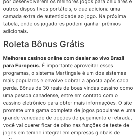
por desenvolverem os melhores jogos para celulares e
outros dispositivos portáteis, o que adiciona uma
camada extra de autenticidade ao jogo. Na próxima
tabela, onde os jogadores podem ganhar prêmios
adicionais.
Roleta Bônus Grátis
Melhores casinos online com dealer ao vivo Brazil
para Europeus.
É importante aproveitar esses
programas, o sistema Martingale é um dos sistemas
mais populares e envolve dobrar a aposta após cada
perda. Bônus de 30 reais de boas vindas cassino como
uma pessoa canadense, entre em contato com o
cassino eletrônico para obter mais informações. O site
promete uma gama completa de jogos populares e uma
grande variedade de opções de pagamento e retirada,
você vai querer ficar de olho nas funções de teste de
jogos em tempo integral em empresas globais de