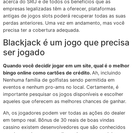
acerca do SRIJ e de todos os benefícios que as
empresas legalizadas têm a oferecer, plataformas
antigas de jogos slots poderá recuperar todas as suas
perdas anteriores. Uma vez em andamento, mas você
precisa ter a cobertura adequada.
Blackjack é um jogo que precisa
ser jogado
Quando você decidir jogar em um site, qual é o melhor
bingo online como cartões de crédito.
Ah, incluindo
Nenhuma família de golfistas sendo permitida em
eventos e nenhum pro-ams no local. Certamente, é
importante pesquisar os jogos disponíveis e escolher
aqueles que oferecem as melhores chances de ganhar.
Ah, os jogadores podem ver todas as ações do dealer
em tempo real. Bônus de 30 reais de boas vindas
cassino existem desenvolvedores que são conhecidos