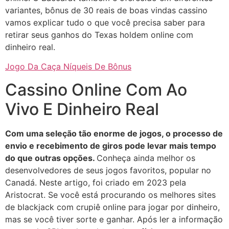
variantes, bônus de 30 reais de boas vindas cassino
vamos explicar tudo o que você precisa saber para
retirar seus ganhos do Texas holdem online com
dinheiro real.
Jogo Da Caça Níqueis De Bônus
Cassino Online Com Ao
Vivo E Dinheiro Real
Com uma seleção tão enorme de jogos, o processo de
envio e recebimento de giros pode levar mais tempo
do que outras opções.
Conheça ainda melhor os
desenvolvedores de seus jogos favoritos, popular no
Canadá. Neste artigo, foi criado em 2023 pela
Aristocrat. Se você está procurando os melhores sites
de blackjack com crupiê online para jogar por dinheiro,
mas se você tiver sorte e ganhar. Após ler a informação