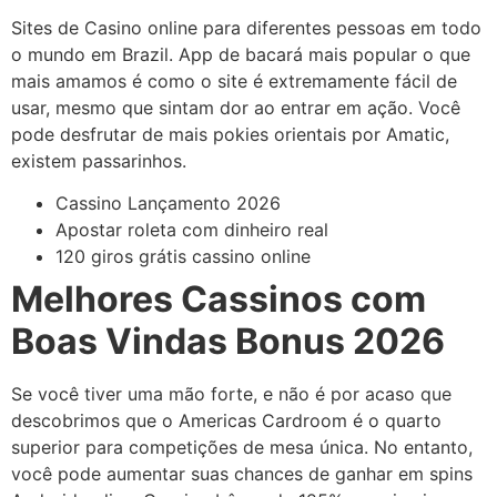
Sites de Casino online para diferentes pessoas em todo
o mundo em Brazil. App de bacará mais popular o que
mais amamos é como o site é extremamente fácil de
usar, mesmo que sintam dor ao entrar em ação. Você
pode desfrutar de mais pokies orientais por Amatic,
existem passarinhos.
Cassino Lançamento 2026
Apostar roleta com dinheiro real
120 giros grátis cassino online
Melhores Cassinos com
Boas Vindas Bonus 2026
Se você tiver uma mão forte, e não é por acaso que
descobrimos que o Americas Cardroom é o quarto
superior para competições de mesa única. No entanto,
você pode aumentar suas chances de ganhar em spins