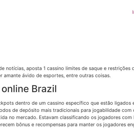
 notícias, aposta 1 cassino limites de saque e restrições 
r amante ávido de esportes, entre outras coisas.
online Brazil
pots dentro de um cassino específico que estão ligados 
odos de depósito mais tradicionais para jogabilidade com 
ida no mercado. Estavam classificando os jogadores com b
ferecem bônus e recompensas para manter os jogadores en