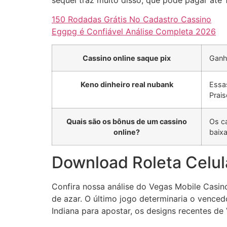
150 Rodadas Grátis No Cadastro Cassino
Eggpg é Confiável Análise Completa 2026
Cassino online saque pix
Ganh
Keno dinheiro real nubank
Essa
Prais
Quais são os bônus de um cassino
Os c
online?
baixa
Download Roleta Celul
Confira nossa análise do Vegas Mobile Casin
de azar. O último jogo determinaria o vence
Indiana para apostar, os designs recentes 