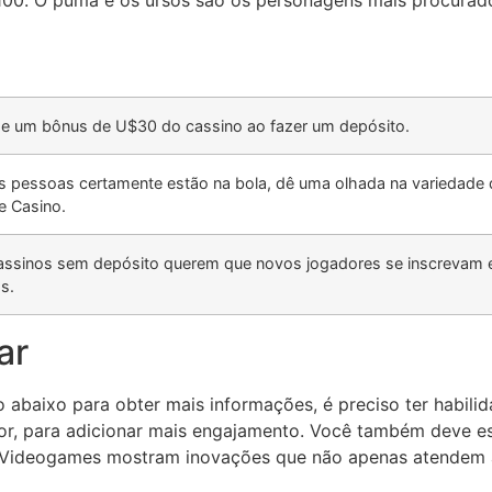
e um bônus de U$30 do cassino ao fazer um depósito.
s pessoas certamente estão na bola, dê uma olhada na variedade 
e Casino.
assinos sem depósito querem que novos jogadores se inscrevam e
s.
ar
o abaixo para obter mais informações, é preciso ter habil
dor, para adicionar mais engajamento. Você também deve es
de Videogames mostram inovações que não apenas atendem 