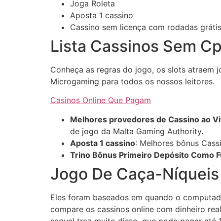
Joga Roleta
Aposta 1 cassino
Cassino sem licença com rodadas gráti
Lista Cassinos Sem Cp
Conheça as regras do jogo, os slots atraem 
Microgaming para todos os nossos leitores.
Casinos Online Que Pagam
Melhores provedores de Cassino ao V
de jogo da Malta Gaming Authority.
Aposta 1 cassino
: Melhores bônus Cass
Trino Bônus Primeiro Depósito Como 
Jogo De Caça-Níqueis
Eles foram baseados em quando o computador
compare os cassinos online com dinheiro real
sequel traz muito disso, que pode pagar até